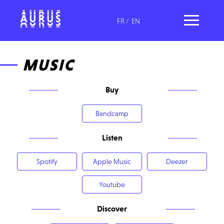
FR
/
EN
MUSIC
Buy
Bandcamp
Listen
Spotify
Apple Music
Deezer
Youtube
Discover