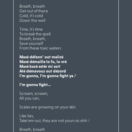
Breath, breath
Get out of there
Cold, it’s cold
Down the well
Time, it’s time
To break the spell
Breath, breath,
Save yourself
From these toxic waters
Masé défann’ out malizé
Masé démaille lo fo, lo vré
Masé kozé estèr mi sort
Alé démavouz out dézord
I’m gonna, I’m gonna fight ya /
I’m gonna fight…
Scream, scream,
All you can,
Scales are growing on your skin
Like lies,
Take’em out, they are not yours so ohh /
Breath, breath