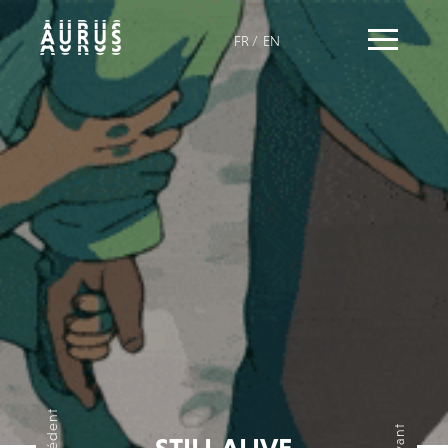
FR
/
EN
précédent