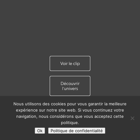
Voir le clip
Voir le clip
Voir le clip
Découvrir
Découvrir
Découvrir
l'univers
l'univers
l'univers
Nous utilisons des cookies pour vous garantir la meilleure
expérience sur notre site web. Si vous continuez votre
navigation, nous considérons que vous acceptez cette
politique.
Ok
Politique de confidentialité