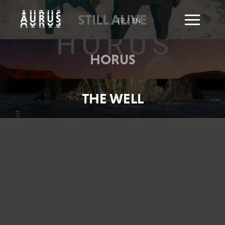
STILL ALIVE
FR
/
EN
HORUS
THE WELL
suivant
précédent