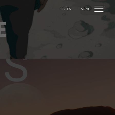
FR
/
EN
E